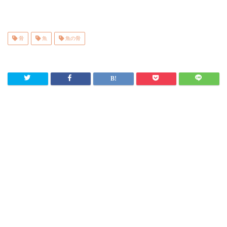
骨
魚
魚の骨