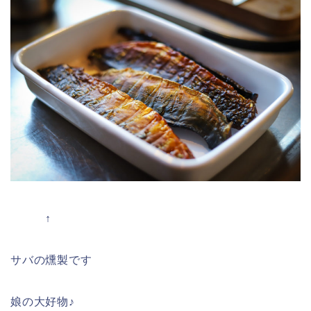
↑
サバの燻製です
娘の大好物♪